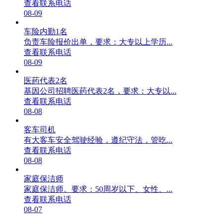
查看联系电话
08-09
车险内勤1名
负责车险报价出单，要求：大专以上学历...
查看联系电话
08-09
医药代表2名
基因公司招聘医药代表2名，要求：大专以...
查看联系电话
08-08
客车司机
有大客车安全驾驶经验，遵纪守法，管吃...
查看联系电话
08-08
家庭保洁师
家庭保洁师。要求：50周岁以下、女性、...
查看联系电话
08-07