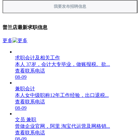
我要发布招聘信息
普兰店最新求职信息
更多
求职会计及相关工作
本人 37岁，会计大专毕业，做账报税。欲...
查看联系电话
08-09
兼职会计
本人女中级职称12年工作经验，出口退税...
查看联系电话
08-09
文员 兼职
曾做企业官网，阿里 淘宝代运营及网格销...
查看联系电话
08-09