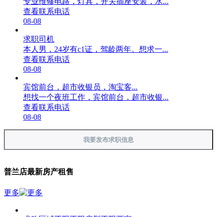
专业维修电路，灯具，开关插座安装，水...
查看联系电话
08-08
求职司机
本人男，24岁有c1证，驾龄两年。想求一...
查看联系电话
08-08
宾馆前台，超市收银员，淘宝客...
想找一个夜班工作，宾馆前台，超市收银...
查看联系电话
08-08
我要发布求职信息
普兰店最新房产租售
更多