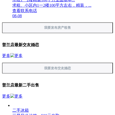
求租、小区内1一2楼100平方左右，精装，...
查看联系电话
08-08
我要发布房产租售
普兰店最新交友婚恋
更多
我要发布交友婚恋
普兰店最新二手出售
更多
二手冰箱