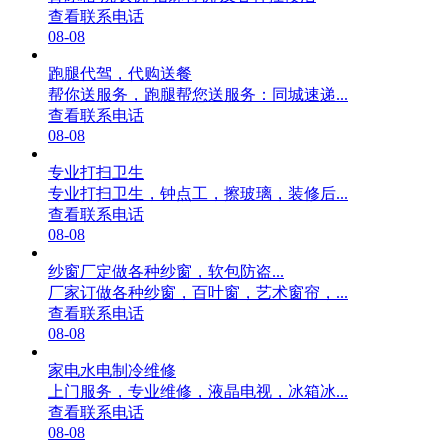
查看联系电话
08-08
跑腿代驾，代购送餐
帮你送服务，跑腿帮您送服务：同城速递...
查看联系电话
08-08
专业打扫卫生
专业打扫卫生，钟点工，擦玻璃，装修后...
查看联系电话
08-08
纱窗厂定做各种纱窗，软包防盗...
厂家订做各种纱窗，百叶窗，艺术窗帘，...
查看联系电话
08-08
家电水电制冷维修
上门服务，专业维修，液晶电视，冰箱冰...
查看联系电话
08-08