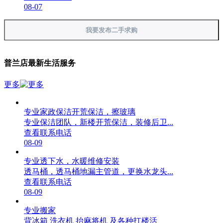
08-07
我要发布二手求购
普兰店最新生活服务
更多
专业家政保洁开荒保洁，擦玻璃
专业保洁团队，新楼开荒保洁，装修后卫...
查看联系电话
08-09
专业透下水，水暖维修安装
透马桶，透马桶地漏主管道，更换水龙头...
查看联系电话
08-09
专业搬家
背冰箱 洗衣机 抬麻将机 及各种扛楼活