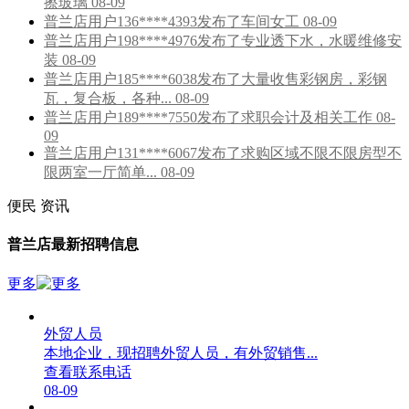
擦玻璃 08-09
普兰店用户136****4393发布了车间女工 08-09
普兰店用户198****4976发布了专业透下水，水暖维修安
装 08-09
普兰店用户185****6038发布了大量收售彩钢房，彩钢
瓦，复合板，各种... 08-09
普兰店用户189****7550发布了求职会计及相关工作 08-
09
普兰店用户131****6067发布了求购区域不限不限房型不
限两室一厅简单... 08-09
便民
资讯
普兰店最新招聘信息
更多
外贸人员
本地企业，现招聘外贸人员，有外贸销售...
查看联系电话
08-09