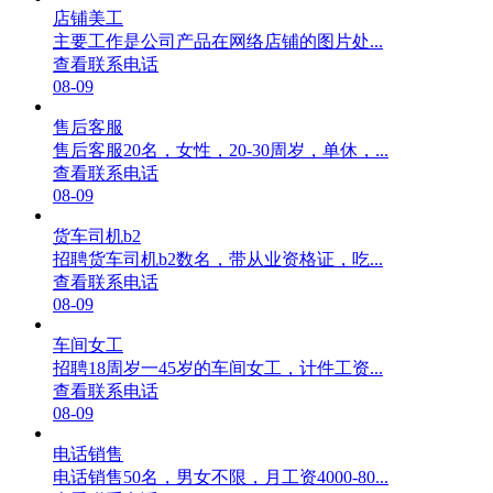
店铺美工
主要工作是公司产品在网络店铺的图片处...
查看联系电话
08-09
售后客服
售后客服20名，女性，20-30周岁，单休，...
查看联系电话
08-09
货车司机b2
招聘货车司机b2数名，带从业资格证，吃...
查看联系电话
08-09
车间女工
招聘18周岁一45岁的车间女工，计件工资...
查看联系电话
08-09
电话销售
电话销售50名，男女不限，月工资4000-80...