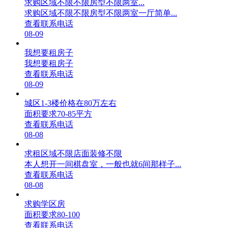
求购区域不限不限房型不限两室...
求购区域不限不限房型不限两室一厅简单...
查看联系电话
08-09
我想要租房子
我想要租房子
查看联系电话
08-09
城区1-3楼价格在80万左右
面积要求70-85平方
查看联系电话
08-08
求租区域不限店面装修不限
本人想开一间棋盘室，一般也就6间那样子...
查看联系电话
08-08
求购学区房
面积要求80-100
查看联系电话