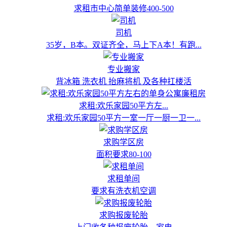
求租市中心简单装修400-500
司机
35岁，B本。双证齐全，马上下A本！有跑...
专业搬家
背冰箱 洗衣机 抬麻将机 及各种扛楼活
求租:欢乐家园50平方左...
求租:欢乐家园50平方一室一厅一厨一卫一...
求购学区房
面积要求80-100
求租单间
要求有洗衣机空调
求购报废轮胎