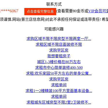
联系方式
1****6067
(查看需要80金币或
VIP会员可
点击查看完整信息
谨慎.网站(普兰店信息网)对此不承担任何保证或连带责任! 
可能感兴趣
求购区域不限不限房型不限两室一厅...
求租区域不限店面装修不限
求购学区房
我想要租房子
城区1-3楼价格在80万左右
求租市中心简单装修400-500
求租:欢乐家园50平方左右的单身公寓...
求购学区房
求租单间
求租1一2楼精装100平方里面基本设备...
求租单间
求租城东区域房型不限2室2卫装修不...